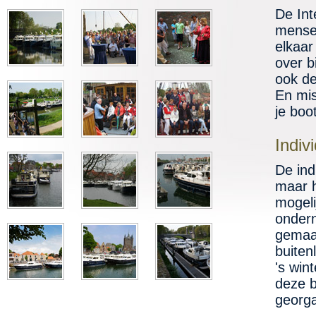
De Int
mensen
elkaar
over b
ook de
En mis
je boo
Indivi
De ind
maar h
mogeli
onder
gemaak
buiten
's win
deze b
georga